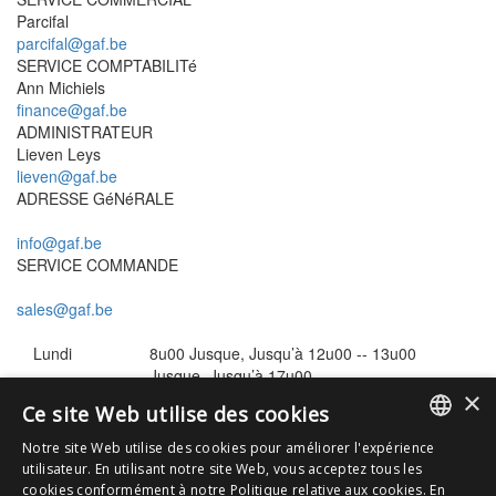
Parcifal
parcifal@gaf.be
SERVICE COMPTABILITé
Ann Michiels
finance@gaf.be
ADMINISTRATEUR
Lieven Leys
lieven@gaf.be
ADRESSE GéNéRALE
info@gaf.be
SERVICE COMMANDE
sales@gaf.be
Lundi
8u00 Jusque, Jusqu’à 12u00 -- 13u00
Jusque, Jusqu’à 17u00
×
Mardi
8u00 Jusque, Jusqu’à 12u00 -- 13u00
Ce site Web utilise des cookies
Jusque, Jusqu’à 17u00
Mercredi
8u00 Jusque, Jusqu’à 12u00 -- 13u00
Notre site Web utilise des cookies pour améliorer l'expérience
Jusque, Jusqu’à 17u00
DUTCH
utilisateur. En utilisant notre site Web, vous acceptez tous les
Jeudi
8u00 Jusque, Jusqu’à 12u00 -- 13u00
cookies conformément à notre Politique relative aux cookies.
En