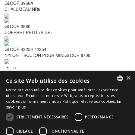
GLOOR 3956A
CHALUMEAU NR6
GLOOR 3980
COFFRET PETIT (VIDE)
GLOOR 42253-42254
NYLON + BOULON POUR MINIGLOOR 6700
<<
<
×
3
Ce site Web utilise des cookies
4
Notre site Web utilise des cookies pour améliorer l'expérience
5
DUTCH
utilisateur. En utilisant notre site Web, vous acceptez tous les
6
cookies conformément à notre Politique relative aux cookies.
En
7
FRENCH
savoir plus
>
>>
STRICTEMENT NÉCESSAIRES
PERFORMANCE
info@gaf.be
CIBLAGE
FONCTIONNALITÉ